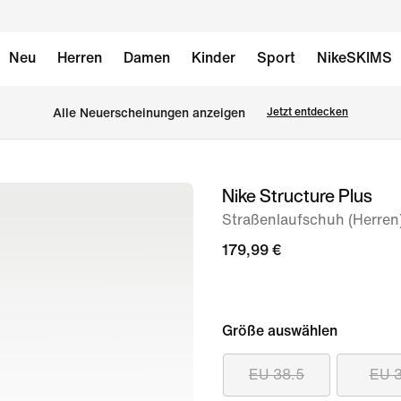
Neu
Herren
Damen
Kinder
Sport
NikeSKIMS
Alle Neuerscheinungen anzeigen
Jetzt entdecken
Nike Structure Plus
Bild 1
von
Straßenlaufschuh (Herren
10
179,99 €
Größe auswählen
EU 38.5
EU 