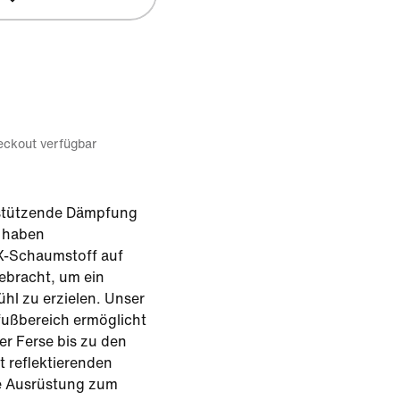
eckout verfügbar
t stützende Dämpfung
r haben
X-Schaumstoff auf
ebracht, um ein
ühl zu erzielen. Unser
fußbereich ermöglicht
der Ferse bis zu den
t reflektierenden
ne Ausrüstung zum