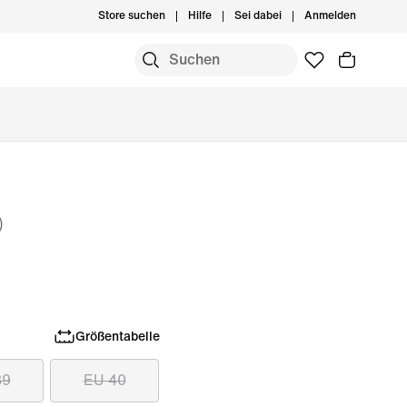
Store suchen
Hilfe
Sei dabei
Anmelden
)
Größentabelle
39
EU 40