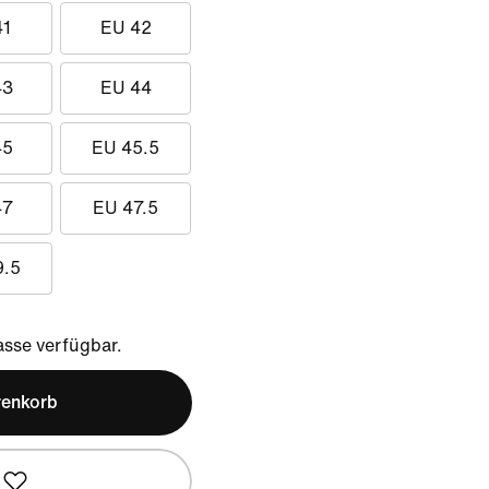
41
EU 42
43
EU 44
45
EU 45.5
47
EU 47.5
9.5
sse verfügbar.
renkorb