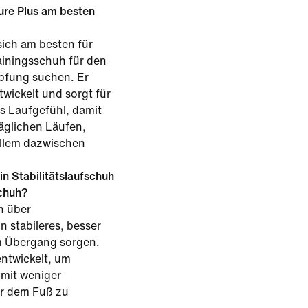
ture Plus am besten
sich am besten für
rainingsschuh für den
mpfung suchen. Er
wickelt und sorgt für
es Laufgefühl, damit
täglichen Läufen,
llem dazwischen
in Stabilitätslaufschuh
schuh?
n über
n stabileres, besser
m Übergang sorgen.
ntwickelt, um
mit weniger
er dem Fuß zu