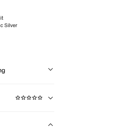
it
c Silver
ng