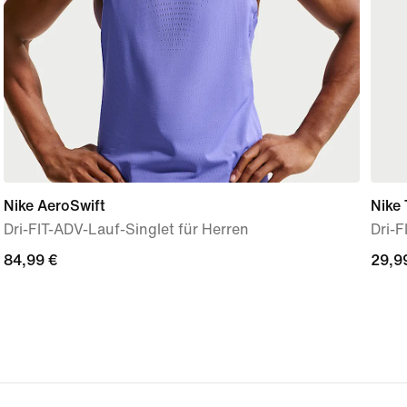
Nike AeroSwift
Nike
Dri-FIT-ADV-Lauf-Singlet für Herren
Dri-F
84,99 €
84,99 €
29,9
29,9