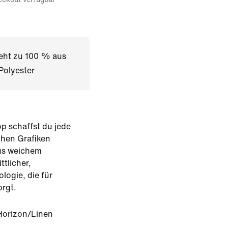
teht zu 100 % aus
Polyester
op schaffst du jede
chen Grafiken
aus weichem
ttlicher,
logie, die für
rgt.
Horizon/Linen