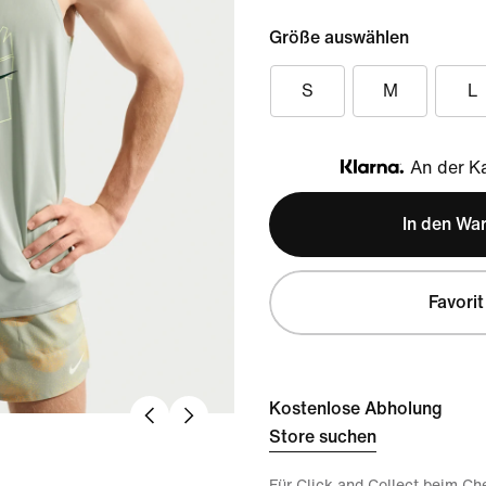
Größe auswählen
S
M
L
An der Ka
Klarna
In den Wa
Favorit
Kostenlose Abholung
Store suchen
Für Click and Collect beim Ch