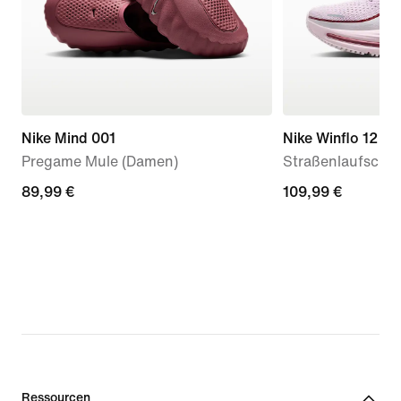
Nike Mind 001
Nike Winflo 12
Pregame Mule (Damen)
Straßenlaufschu
89,99 €
89,99 €
109,99 €
109,99 €
Ressourcen