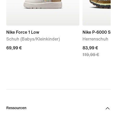
Nike Force 1 Low
Nike P-6000 SE
Schuh (Babys/Kleinkinder)
Herrenschuh
69,99 €
69,99 €
current
83,99 €
119,99 €
price
83,99 €,
original
price
119,99 €
Ressourcen