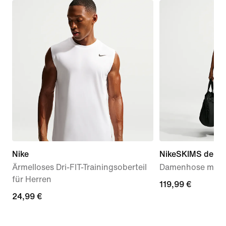
Nike
NikeSKIMS dehnba
Ärmelloses Dri-FIT-Trainingsoberteil
Damenhose mit w
für Herren
119,99 €
119,99 €
24,99 €
24,99 €