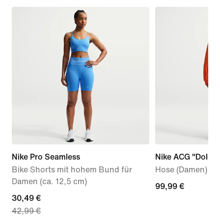
Nike Pro Seamless
Nike ACG "Dolomi
Bike Shorts mit hohem Bund für
Hose (Damen)
Damen (ca. 12,5 cm)
99,99 €
99,99 €
current
30,49 €
42,99 €
price