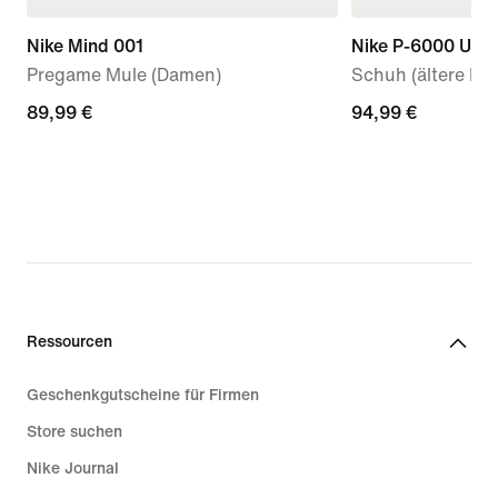
Nike Mind 001
Nike P-6000 Utili
Pregame Mule (Damen)
Schuh (ältere Kin
89,99 €
89,99 €
94,99 €
94,99 €
Ressourcen
Geschenkgutscheine für Firmen
Store suchen
Nike Journal