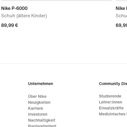
Nike P-6000
Nike 
Schuh (ältere Kinder)
Schuh
89,99 €
89,99 €
69,9
69,9
Unternehmen
Community Dis
Studierende
Über Nike
Lehrer:innen
Neuigkeiten
Einsatzkräfte
Karriere
Medizinisches 
Investoren
Nachhaltigkeit
Barrierefreiheit