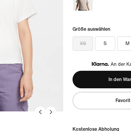
Größe auswählen
XS
S
M
An der Ka
Klarna
In den Wa
Favorit
Kostenlose Abholung