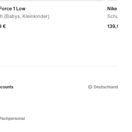
Force 1 Low
Nike Shox 
 (Babys, Kleinkinder)
Schuh (ält
9 €
9 €
139,99 €
139,99 €
counts
Deutschland
Fachpersonal