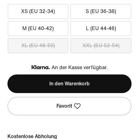
XS (EU 32-34)
S (EU 36-38)
M (EU 40-42)
L (EU 44-46)
XL (EU 48-50)
XXL (EU 52-54)
An der Kasse verfügbar.
Klarna
In den Warenkorb
Favorit
Kostenlose Abholung