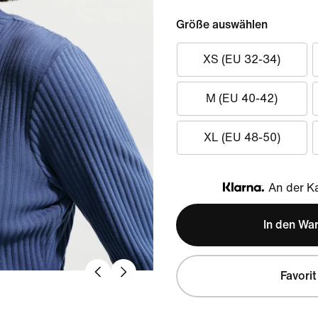
Größe auswählen
XS (EU 32-34)
M (EU 40-42)
XL (EU 48-50)
An der Ka
Klarna
In den Wa
Favorit