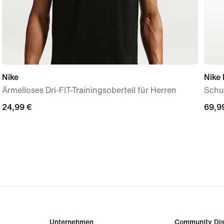
Nike
Nike 
Ärmelloses Dri-FIT-Trainingsoberteil für Herren
Schuh
24,99 €
24,99 €
69,9
69,9
Unternehmen
Community Dis