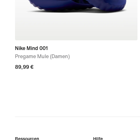
Nike Mind 001
Pregame Mule (Damen)
89,99 €
89,99 €
Ressourcen
Hilfe