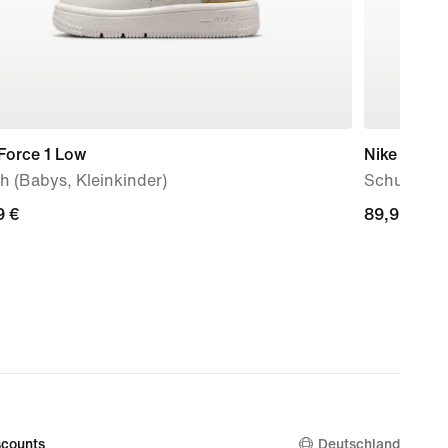
Force 1 Low
Nike P-60
 (Babys, Kleinkinder)
Schuh (ält
9 €
9 €
89,99 €
89,99 €
counts
Deutschland