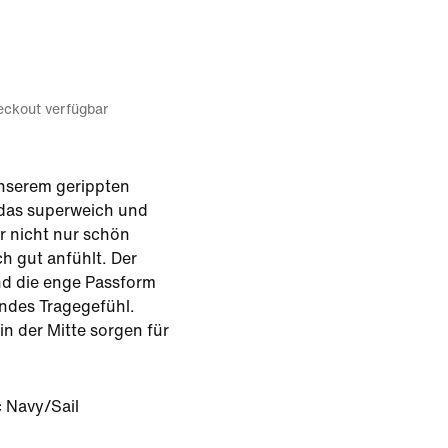
eckout verfügbar
unserem gerippten
, das superweich und
er nicht nur schön
h gut anfühlt. Der
und die enge Passform
endes Tragegefühl.
n der Mitte sorgen für
 Navy/Sail