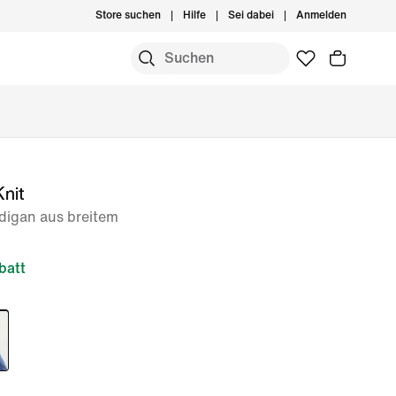
Store suchen
Hilfe
Sei dabei
Anmelden
Knit
digan aus breitem
batt