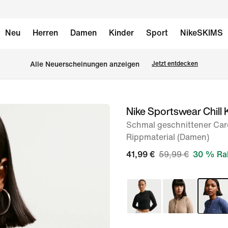
Neu
Herren
Damen
Kinder
Sport
NikeSKIMS
Alle Neuerscheinungen anzeigen
Jetzt entdecken
Nike Sportswear Chill 
Bild 1
von
Schmal geschnittener Car
Rippmaterial (Damen)
6
41,99 €
59,99 €
30 % Ra