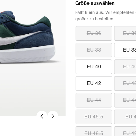
Größe auswählen
Fällt klein aus. Wir empfehlen
größer zu bestellen.
EU 36
EU 3
EU 38
EU 3
EU 40
EU 4
EU 42
EU 4
EU 44
EU 4
EU 45.5
EU 
EU 48.5
EU 4