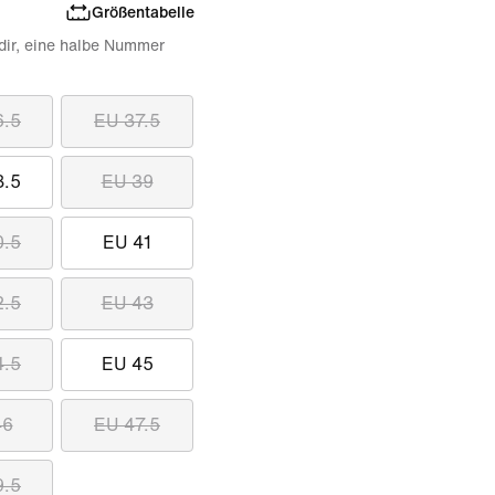
Größentabelle
 dir, eine halbe Nummer
6.5
EU 37.5
8.5
EU 39
0.5
EU 41
2.5
EU 43
4.5
EU 45
46
EU 47.5
9.5