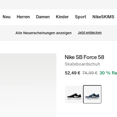
Neu
Herren
Damen
Kinder
Sport
NikeSKIMS
Alle Neuerscheinungen anzeigen
Jetzt entdecken
Nike SB Force 58
Bild 1
von
Skateboardschuh
8
52,49 €
74,99 €
30 % Ra