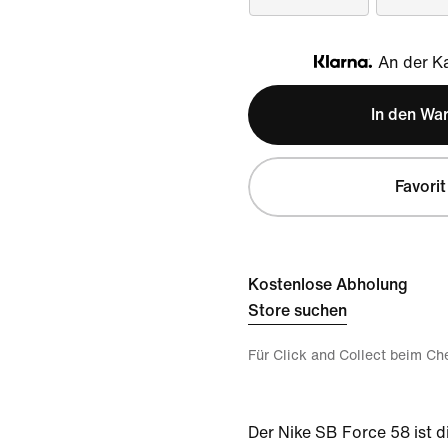
An der Ka
Klarna
In den Wa
Favorit
Kostenlose Abholung
Store suchen
Für Click and Collect beim Ch
Der Nike SB Force 58 ist 