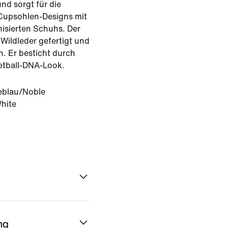
und sorgt für die
 Cupsohlen-Designs mit
anisierten Schuhs. Der
Wildleder gefertigt und
n. Er besticht durch
ketball-DNA-Look.
eblau/Noble
hite
ng