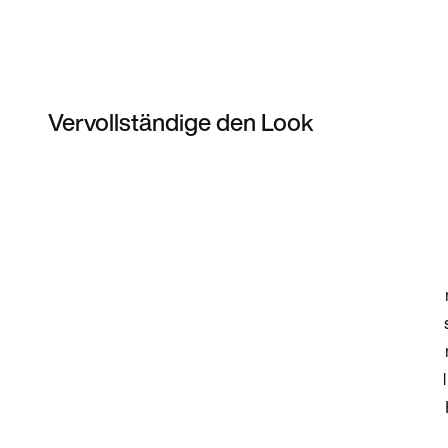
Vervollständige den Look
Item 3 of 22
Modell anzeigen