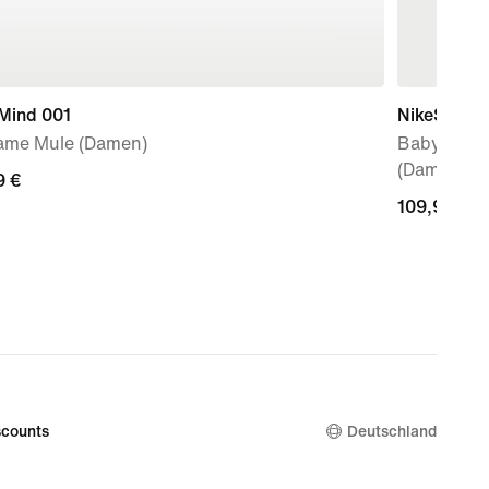
 Mind 001
NikeSKIMS 
ame Mule (Damen)
Baby-Hood
(Damen)
9 €
9 €
109,99 €
109,99 €
counts
Deutschland