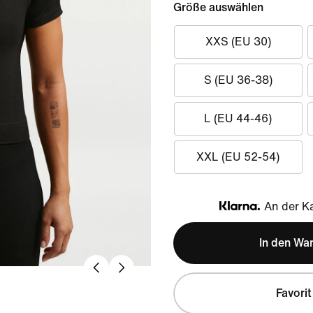
Größe auswählen
XXS (EU 30)
S (EU 36-38)
L (EU 44-46)
XXL (EU 52-54)
An der Ka
Klarna
In den Wa
Favorit