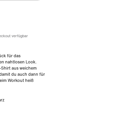
eckout verfügbar
ück für das
nen nahtlosen Look.
T-Shirt aus weichem
 damit du auch dann für
 beim Workout heiß
rz