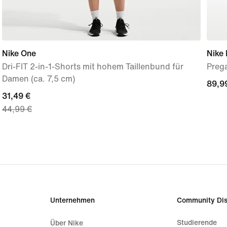
Nike One
Nike
Dri-FIT 2-in-1-Shorts mit hohem Taillenbund für
Preg
Damen (ca. 7,5 cm)
89,9
89,9
current
31,49 €
44,99 €
price
31,49 €,
original
price
44,99 €
Unternehmen
Community Dis
Studierende
Über Nike