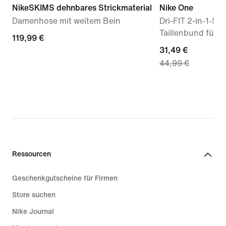
NikeSKIMS dehnbares Strickmaterial
Nike One
Damenhose mit weitem Bein
Dri-FIT 2-in-1-Sh
Taillenbund für D
119,99 €
119,99 €
current
31,49 €
44,99 €
price
31,49 €,
original
price
44,99 €
Ressourcen
Geschenkgutscheine für Firmen
Store suchen
Nike Journal