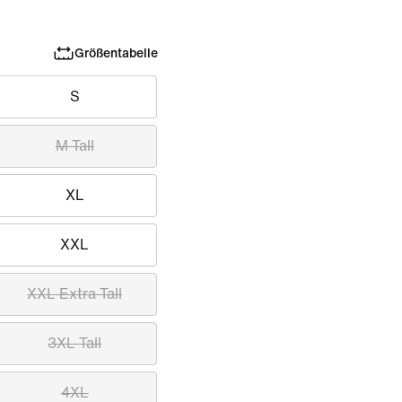
Größentabelle
S
M Tall
XL
XXL
XXL Extra Tall
3XL Tall
4XL