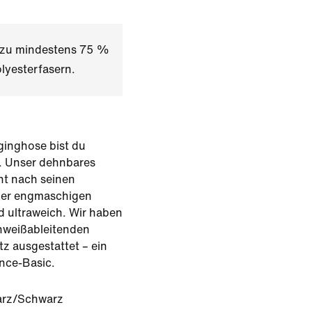
t zu mindestens 75 %
lyesterfasern.
gginghose bist du
it. Unser dehnbares
nt nach seinen
der engmaschigen
nd ultraweich. Wir haben
chweißableitenden
z ausgestattet – ein
nce-Basic.
rz/Schwarz