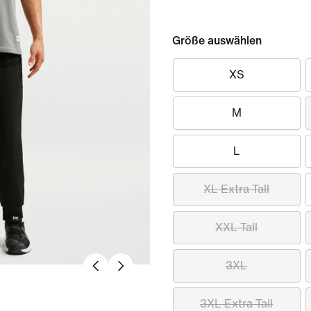
Größe auswählen
XS
M
L
XL Extra Tall
XXL Tall
3XL
3XL Extra Tall