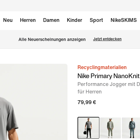
Neu
Herren
Damen
Kinder
Sport
NikeSKIMS
Alle Neuerscheinungen anzeigen
Jetzt entdecken
Recyclingmaterialien
Bild 1
Nike Primary NanoKnit
von
Performance Jogger mit D
11
für Herren
79,99 €