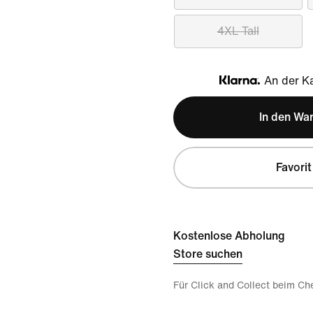
4XL Tall
An der Ka
Klarna
In den Wa
Favorit
Kostenlose Abholung
Store suchen
Für Click and Collect beim Ch