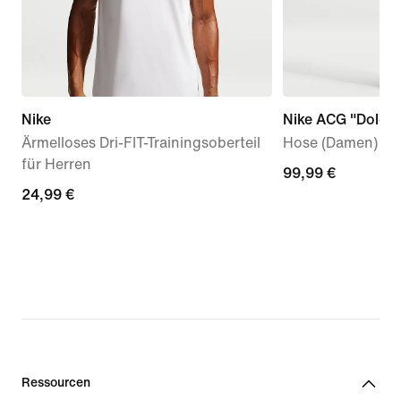
Nike
Nike ACG "Dolomi
Ärmelloses Dri-FIT-Trainingsoberteil
Hose (Damen)
für Herren
99,99 €
99,99 €
24,99 €
24,99 €
Ressourcen