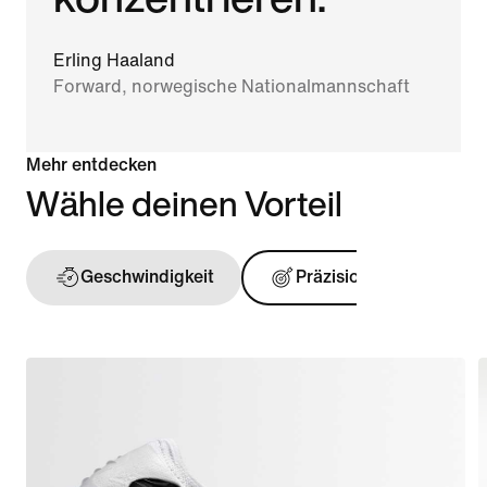
Erling Haaland
Forward, norwegische Nationalmannschaft
Mehr entdecken
Wähle deinen Vorteil
Geschwindigkeit
Präzision
Ball