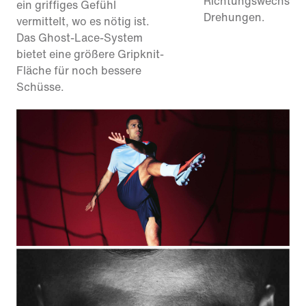
Richtungswechsel 
ein griffiges Gefühl
Drehungen.
vermittelt, wo es nötig ist.
Das Ghost-Lace-System
bietet eine größere Gripknit-
Fläche für noch bessere
Schüsse.