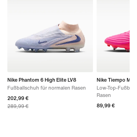
Nike Phantom 6 High Elite LV8
Nike Tiempo Mae
Fußballschuh für normalen Rasen
Low-Top-Fußball
Rasen
current
202,99 €
89,99 €
89,99 €
289,99 €
price
202,99 €,
original
price