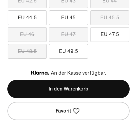
EU 42.5
EU 43
EU 44
EU 44.5
EU 45
EU 45.5
EU 46
EU 47
EU 47.5
EU 48.5
EU 49.5
An der Kasse verfügbar.
Klarna
In den Warenkorb
Favorit