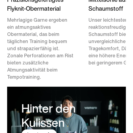
Flyknit-Obermaterial
Schaumstoff
Mehrlagige Garne ergeben
Unser leichtester u
ein atmungsaktives
reaktionsfreudigste
Obermaterial, das beim
Schaumstoff bietet
täglichen Training bequem
unvergleichlichen
und strapazierfähig ist.
Tragekomfort, Däm
Zonale Perforationen am Rist
eine höhere Energi
bieten zusätzliche
bei geringerem Gew
Atmungsaktivität beim
Tempotraining.
Hinter den
Kulissen