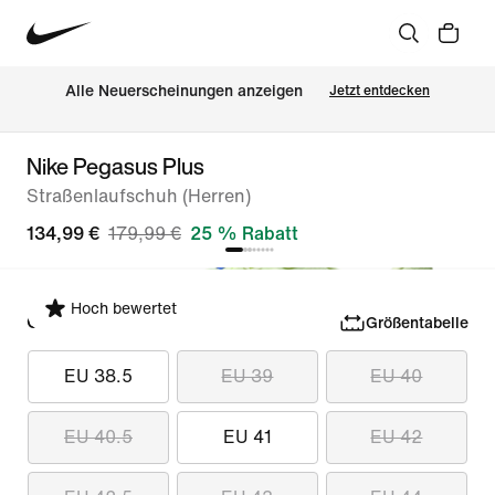
Alle Neuerscheinungen anzeigen
Jetzt entdecken
Nike Pegasus Plus
Straßenlaufschuh (Herren)
134,99 €
179,99 €
25 % Rabatt
Hoch bewertet
Größe auswählen
Größentabelle
EU 38.5
EU 39
EU 40
EU 40.5
EU 41
EU 42