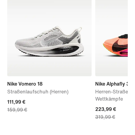
Nike Vomero 18
Nike Alphafly 3 
Straßenlaufschuh (Herren)
Herren-Straßenla
Wettkämpfe
current
111,99 €
current
223,99 €
159,99 €
price
319,99 €
price
111,99 €,
223,99 €,
original
original