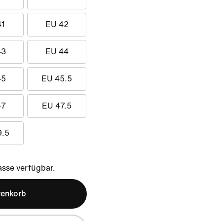
41
EU 42
43
EU 44
45
EU 45.5
47
EU 47.5
9.5
sse verfügbar.
renkorb