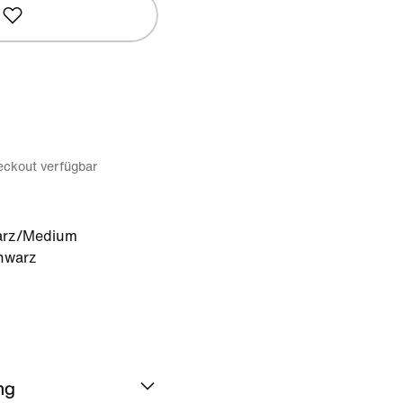
eckout verfügbar
rz/Medium
chwarz
ng