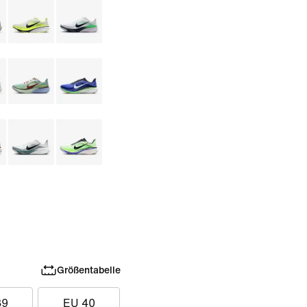
Größentabelle
39
EU 40