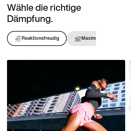
Wähle die richtige
Dämpfung.
Reaktionsfreudig
Maximal
Stü