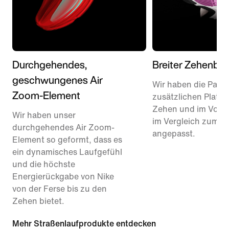
Durchgehendes,
Breiter Zehenber
geschwungenes Air
Wir haben die Passf
Zoom-Element
zusätzlichen Platz 
Zehen und im Vorf
Wir haben unser
im Vergleich zum P
durchgehendes Air Zoom-
angepasst.
Element so geformt, dass es
ein dynamisches Laufgefühl
und die höchste
Energierückgabe von Nike
von der Ferse bis zu den
Zehen bietet.
Mehr Straßenlaufprodukte entdecken