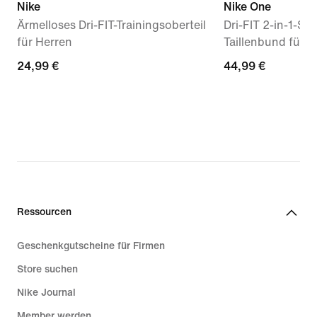
Nike
Nike One
Ärmelloses Dri-FIT-Trainingsoberteil
Dri-FIT 2-in-1-Sh
für Herren
Taillenbund für D
24,99 €
24,99 €
44,99 €
44,99 €
Ressourcen
Geschenkgutscheine für Firmen
Store suchen
Nike Journal
Member werden