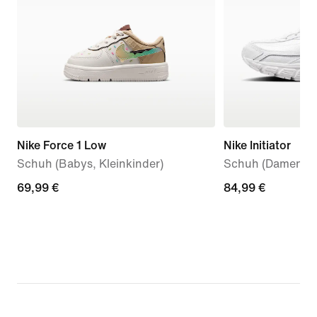
Nike Force 1 Low
Nike Initiator
Schuh (Babys, Kleinkinder)
Schuh (Damen)
69,99 €
69,99 €
84,99 €
84,99 €