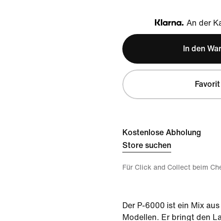
An der Ka
Klarna
In den Wa
Favorit
Kostenlose Abholung
Store suchen
Für Click and Collect beim Ch
Der P-6000 ist ein Mix aus
Modellen. Er bringt den La