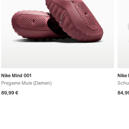
Nike Mind 001
Nike 
Pregame Mule (Damen)
Schu
89,99 €
89,99 €
84,9
84,9