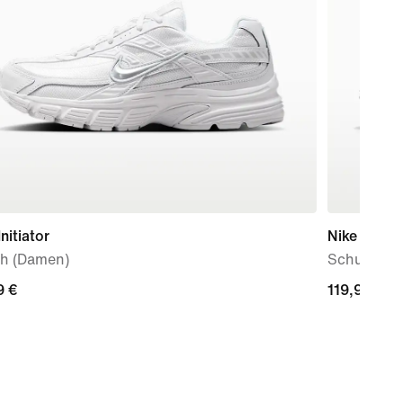
Initiator
Nike P-60
h (Damen)
Schuh
9 €
9 €
119,99 €
119,99 €