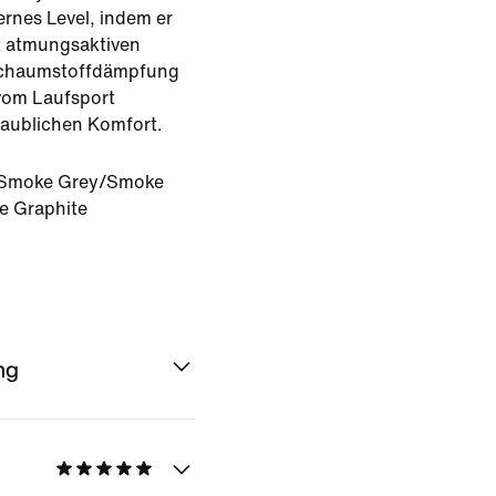
rnes Level, indem er
it atmungsaktiven
e Schaumstoffdämpfung
vom Laufsport
laublichen Komfort.
 Smoke Grey/Smoke
e Graphite
ng