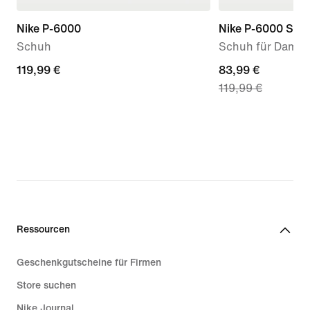
Nike P-6000
Nike P-6000 SE
Schuh
Schuh für Dame
119,99 €
119,99 €
current
83,99 €
119,99 €
price
83,99 €,
original
price
119,99 €
Ressourcen
Geschenkgutscheine für Firmen
Store suchen
Nike Journal