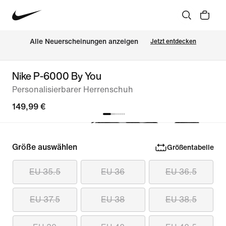
Alle Neuerscheinungen anzeigen
Jetzt entdecken
Nike P-6000 By You
Personalisierbarer Herrenschuh
149,99 €
Größe auswählen
Größentabelle
EU 35.5
EU 36
EU 36.5
EU 37.5
EU 38
EU 38.5