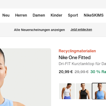
Neu
Herren
Damen
Kinder
Sport
NikeSKIMS
Alle Neuerscheinungen anzeigen
Jetzt entdecken
Recyclingmaterialien
Bild 1
Nike One Fitted
von
Dri-FIT Kurztanktop für 
6
20,99 €
29,99 €
30 % Ra