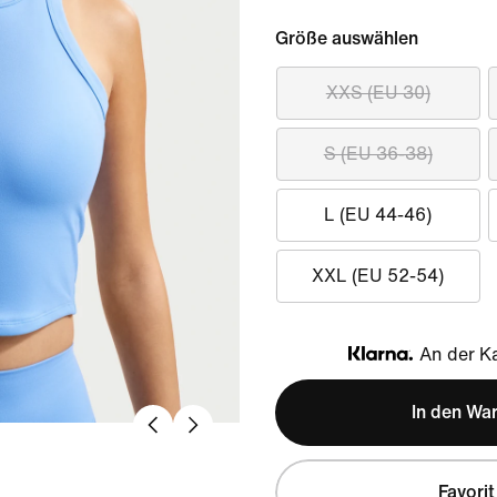
Größe auswählen
XXS (EU 30)
S (EU 36-38)
L (EU 44-46)
XXL (EU 52-54)
An der Ka
Klarna
In den Wa
Favorit