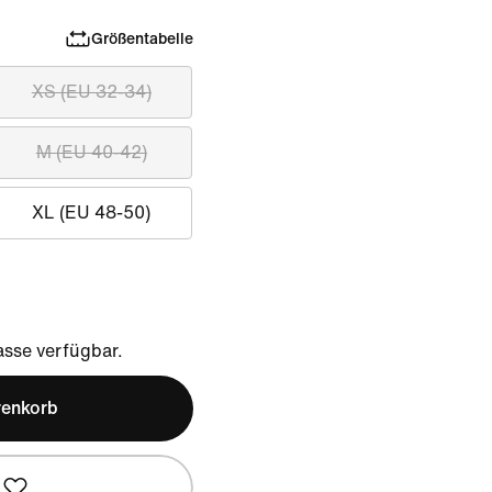
Größentabelle
XS (EU 32-34)
M (EU 40-42)
XL (EU 48-50)
sse verfügbar.
renkorb