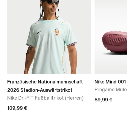
Französische Nationalmannschaft
Nike Mind 001
Pregame Mule (D
2026 Stadion-Auswärtstrikot
Nike Dri-FIT Fußballtrikot (Herren)
89,99 €
89,99 €
109,99 €
109,99 €