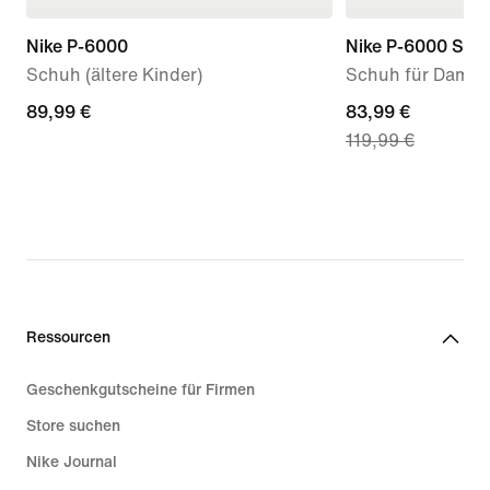
Nike P-6000
Nike P-6000 SE
Schuh (ältere Kinder)
Schuh für Dame
89,99 €
89,99 €
current
83,99 €
119,99 €
price
83,99 €,
original
price
119,99 €
Ressourcen
Geschenkgutscheine für Firmen
Store suchen
Nike Journal