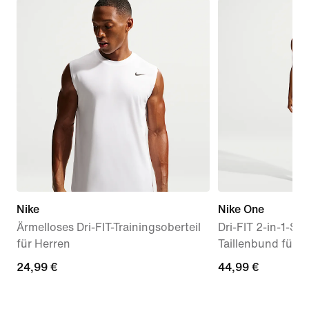
Nike
Nike One
Ärmelloses Dri-FIT-Trainingsoberteil
Dri-FIT 2-in-1-Sh
für Herren
Taillenbund für D
24,99 €
24,99 €
44,99 €
44,99 €