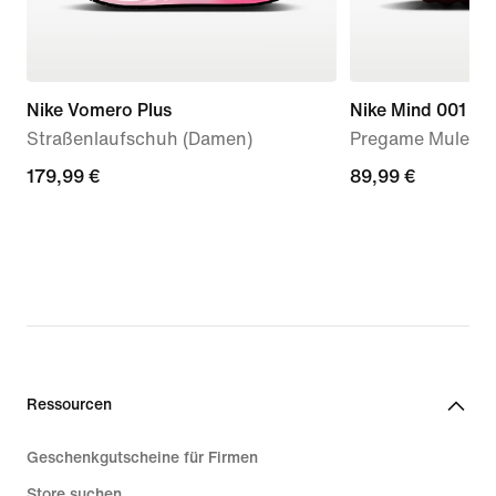
Nike Vomero Plus
Nike Mind 001
Straßenlaufschuh (Damen)
Pregame Mule (D
179,99 €
179,99 €
89,99 €
89,99 €
Ressourcen
Geschenkgutscheine für Firmen
Store suchen