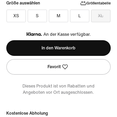
Größe auswählen
Größentabelle
XS
S
M
L
XL
An der Kasse verfügbar.
Klarna
In den Warenkorb
Favorit
Dieses Produkt ist von Rabatten und
Angeboten vor Ort ausgeschlossen.
Kostenlose Abholung