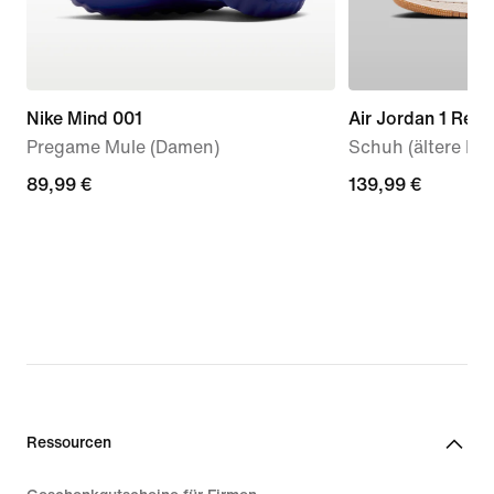
Nike Mind 001
Air Jordan 1 Retr
Pregame Mule (Damen)
Schuh (ältere Kin
89,99 €
89,99 €
139,99 €
139,99 €
Ressourcen