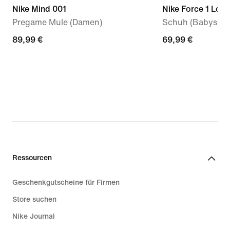
Nike Mind 001
Nike Force 1 Low
Pregame Mule (Damen)
Schuh (Babys, Kl
89,99 €
89,99 €
69,99 €
69,99 €
Ressourcen
Geschenkgutscheine für Firmen
Store suchen
Nike Journal