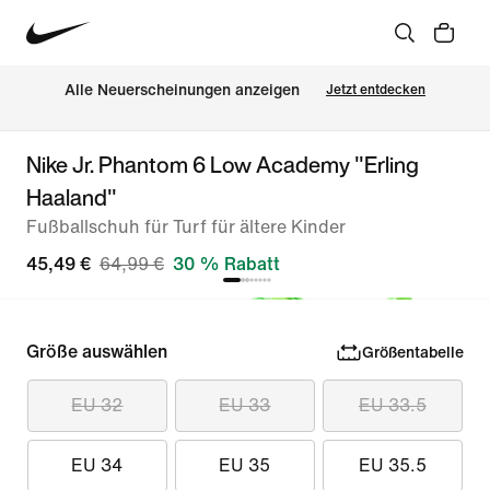
Alle Neuerscheinungen anzeigen
Jetzt entdecken
Nike Jr. Phantom 6 Low Academy "Erling
Haaland"
Fußballschuh für Turf für ältere Kinder
45,49 €
64,99 €
30 % Rabatt
Größe auswählen
Größentabelle
EU 32
EU 33
EU 33.5
EU 34
EU 35
EU 35.5