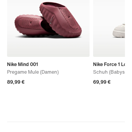
Nike Mind 001
Nike Force 1 Low
Pregame Mule (Damen)
Schuh (Babys, Kl
89,99 €
89,99 €
69,99 €
69,99 €