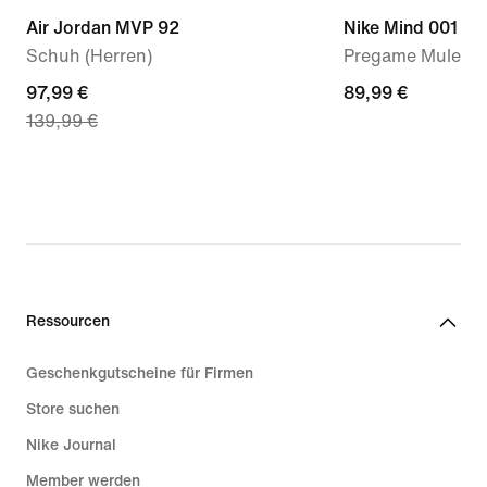
Air Jordan MVP 92
Nike Mind 001
Schuh (Herren)
Pregame Mule (D
current
97,99 €
89,99 €
89,99 €
139,99 €
price
97,99 €,
original
price
139,99 €
Ressourcen
Geschenkgutscheine für Firmen
Store suchen
Nike Journal
Member werden