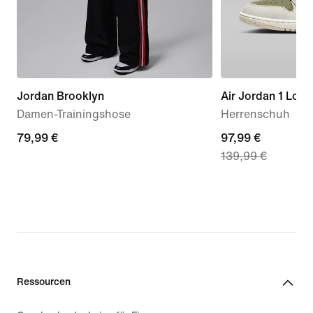
Jordan Brooklyn
Air Jordan 1 Low
Damen-Trainingshose
Herrenschuh
79,99 €
79,99 €
current
97,99 €
139,99 €
price
97,99 €,
original
price
139,99 €
Ressourcen