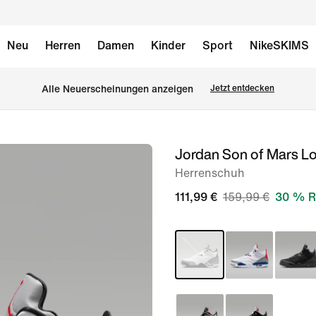
Neu
Herren
Damen
Kinder
Sport
NikeSKIMS
Alle Neuerscheinungen anzeigen
Jetzt entdecken
Jordan Son of Mars L
Bild 1
von
Herrenschuh
11
111,99 €
159,99 €
30 % R