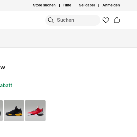
Store suchen
Hilfe
Sei dabei
Anmelden
ow
abatt