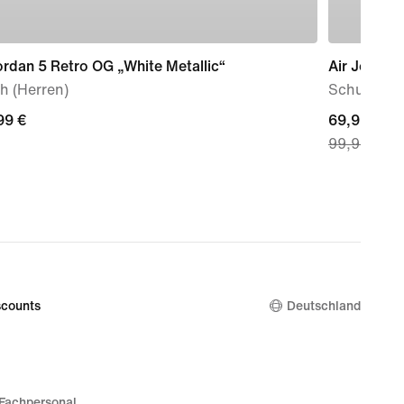
ordan 5 Retro OG „White Metallic“
Air Jordan
h (Herren)
Schuh (ält
99 €
99 €
current
69,99 €
99,99 €
price
69,99 €,
original
price
99,99 €
counts
Deutschland
Fachpersonal