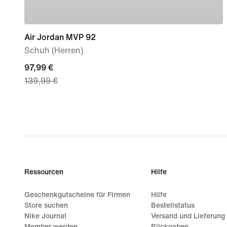
Air Jordan MVP 92
Schuh (Herren)
current
97,99 €
139,99 €
price
97,99 €,
original
price
139,99 €
Ressourcen
Hilfe
Geschenkgutscheine für Firmen
Hilfe
Store suchen
Bestellstatus
Nike Journal
Versand und Lieferung
Member werden
Rückgaben