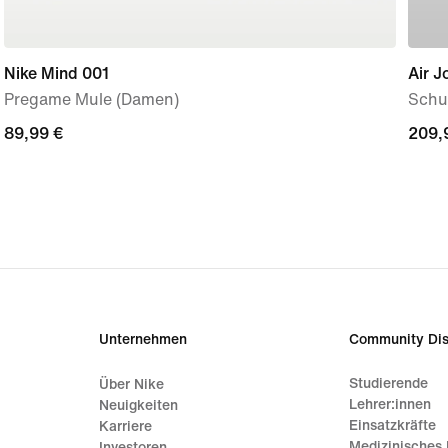
Nike Mind 001
Air J
Pregame Mule (Damen)
Schu
89,99 €
89,99 €
209,
209,
Unternehmen
Community Dis
Studierende
Über Nike
Lehrer:innen
Neuigkeiten
Einsatzkräfte
Karriere
Medizinisches 
Investoren