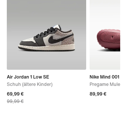
Air Jordan 1 Low SE
Nike Mind 001
Schuh (ältere Kinder)
Pregame Mule (D
current
69,99 €
89,99 €
89,99 €
99,99 €
price
69,99 €,
original
price