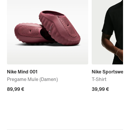
Nike Mind 001
Nike Sportswear 
Pregame Mule (Damen)
T-Shirt
89,99 €
89,99 €
39,99 €
39,99 €