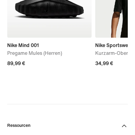
Nike Mind 001
Nike Sportswear C
Pregame Mules (Herren)
Kurzarm-Oberteil 
89,99 €
89,99 €
34,99 €
34,99 €
Ressourcen