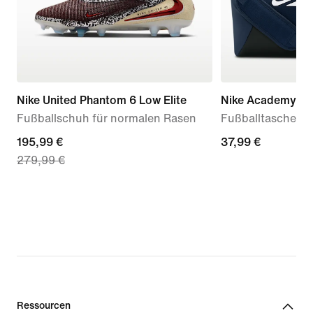
Nike United Phantom 6 Low Elite
Nike Academy
Fußballschuh für normalen Rasen
Fußballtasche (kle
current
195,99 €
37,99 €
37,99 €
279,99 €
price
195,99 €,
original
price
279,99 €
Ressourcen