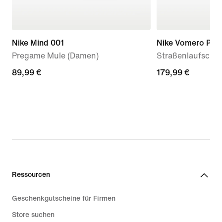
Nike Mind 001
Nike Vomero Plus
Pregame Mule (Damen)
Straßenlaufschu
89,99 €
89,99 €
179,99 €
179,99 €
Ressourcen
Geschenkgutscheine für Firmen
Store suchen