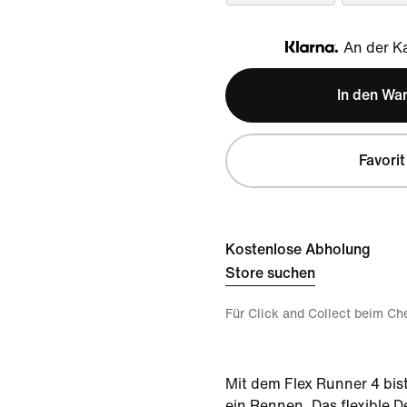
An der Ka
Klarna
In den Wa
Favorit
Kostenlose Abholung
Store suchen
Für Click and Collect beim Ch
Mit dem Flex Runner 4 bist
ein Rennen. Das flexible D