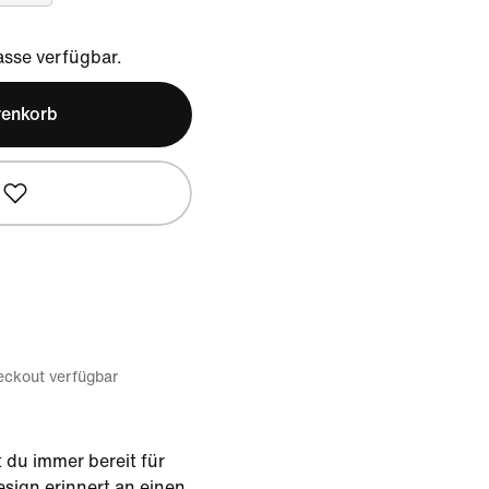
sse verfügbar.
renkorb
eckout verfügbar
 du immer bereit für
esign erinnert an einen