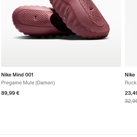
Nike Mind 001
Nike
Pregame Mule (Damen)
Rucks
89,99 €
89,99 €
curre
23,4
32,9
price
23,49
origi
price
32,9