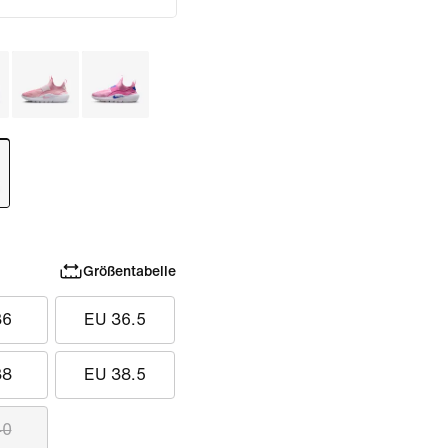
Größentabelle
36
EU 36.5
38
EU 38.5
40