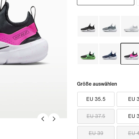
Größe auswählen
EU 35.5
EU 
EU 37.5
EU 
EU 39
EU 