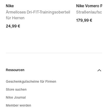
Nike
Nike Vomero Plus
Ärmelloses Dri-FIT-Trainingsoberteil
Straßenlaufschu
für Herren
179,99 €
179,99 €
24,99 €
24,99 €
Ressourcen
Geschenkgutscheine für Firmen
Store suchen
Nike Journal
Member werden