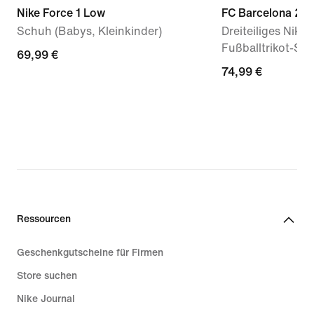
Nike Force 1 Low
FC Barcelona 20
Schuh (Babys, Kleinkinder)
Dreiteiliges Nike 
Fußballtrikot-Set
69,99 €
69,99 €
74,99 €
74,99 €
Ressourcen
Geschenkgutscheine für Firmen
Store suchen
Nike Journal