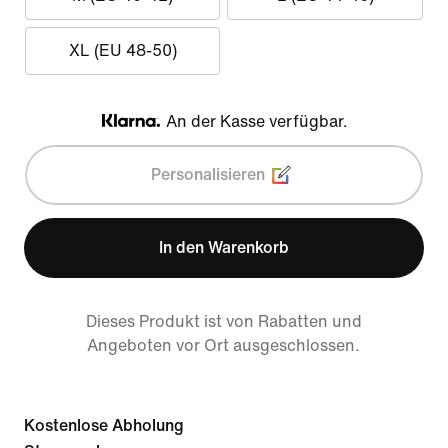
XL (EU 48-50)
An der Kasse verfügbar.
Klarna
Personalisieren
In den Warenkorb
Dieses Produkt ist von Rabatten und
Angeboten vor Ort ausgeschlossen.
Kostenlose Abholung