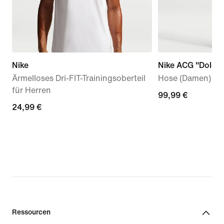
Nike
Nike ACG "Dolomi
Ärmelloses Dri-FIT-Trainingsoberteil
Hose (Damen)
für Herren
99,99 €
99,99 €
24,99 €
24,99 €
Ressourcen