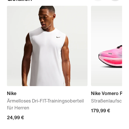
Nike
Nike Vomero Plus
Ärmelloses Dri-FIT-Trainingsoberteil
Straßenlaufschu
für Herren
179,99 €
179,99 €
24,99 €
24,99 €