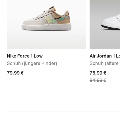
Nike Force 1 Low
Air Jordan 1 Low
Schuh (jüngere Kinder)
Schuh (ältere Kin
79,99 €
79,99 €
current
75,99 €
94,99 €
price
75,99 €,
original
price
94,99 €