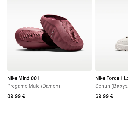
Nike Mind 001
Nike Force 1 Low
Pregame Mule (Damen)
Schuh (Babys/Kle
89,99 €
89,99 €
69,99 €
69,99 €