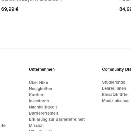
69,99 €
69,99 €
84,9
84,9
Unternehmen
Community Dis
Studierende
Über Nike
Lehrer:innen
Neuigkeiten
Einsatzkräfte
Karriere
Medizinisches 
Investoren
Nachhaltigkeit
Barrierefreiheit
Erklärung zur Barrierefreiheit
lfe
Mission