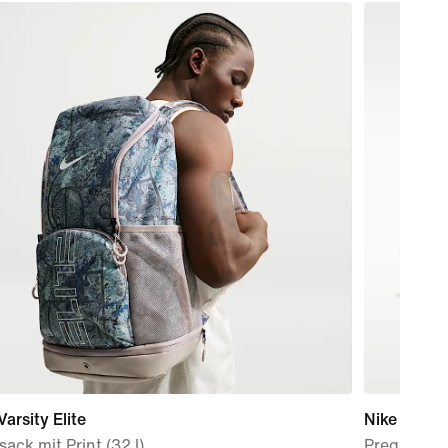
Varsity Elite
Nike Mind 
ack mit Print (32 l)
Pregame Mu