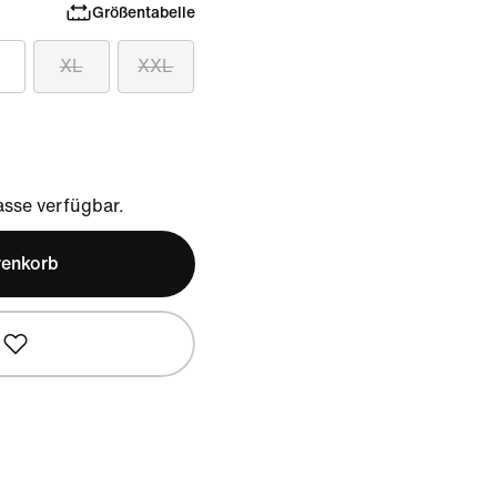
Größentabelle
XL
XXL
sse verfügbar.
renkorb