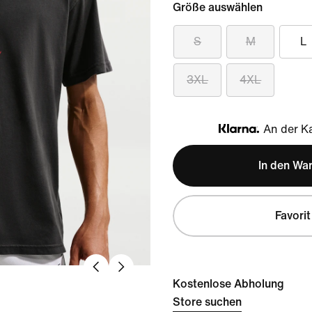
Größe auswählen
S
M
L
3XL
4XL
An der Ka
Klarna
In den Wa
Favorit
Kostenlose Abholung
Store suchen