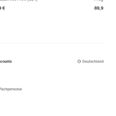
9 €
9 €
89,99 €
89,99 €
counts
Deutschland
Fachpersonal