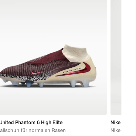
United Phantom 6 High Elite
Nike Acad
allschuh für normalen Rasen
Nike Dri-FI