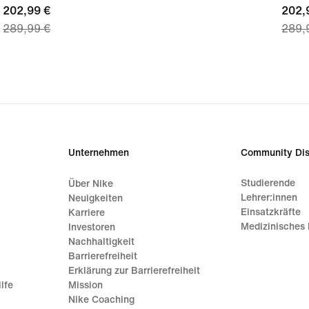
current
202,99 €
curre
202,
289,99 €
289,
price
price
202,99 €,
202,
original
origi
price
price
289,99 €
289,
Unternehmen
Community Dis
Studierende
Über Nike
Lehrer:innen
Neuigkeiten
Einsatzkräfte
Karriere
Medizinisches 
Investoren
Nachhaltigkeit
Barrierefreiheit
Erklärung zur Barrierefreiheit
lfe
Mission
Nike Coaching