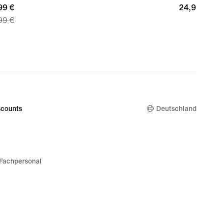
nt
99 €
24,99 €
24,99 €
99 €
99 €,
nal
99 €
counts
Deutschland
Fachpersonal