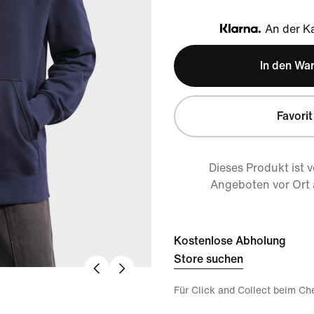
An der Ka
Klarna
In den Wa
Favorit
Dieses Produkt ist 
Angeboten vor Ort
Kostenlose Abholung
Store suchen
Für Click and Collect beim Ch