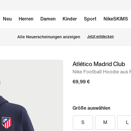
Neu
Herren
Damen
Kinder
Sport
NikeSKIMS
Alle Neuerscheinungen anzeigen
Jetzt entdecken
Atlético Madrid Club
Bild 1
von
Nike Football Hoodie aus 
6
69,99 €
Größe auswählen
S
M
L