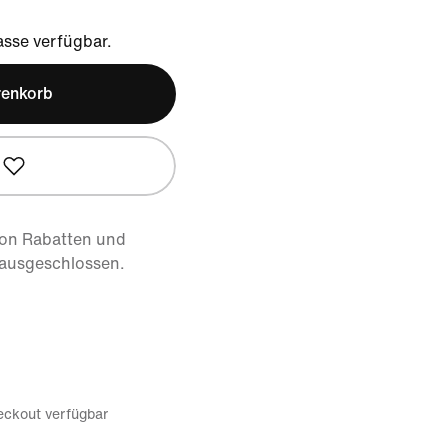
sse verfügbar.
renkorb
von Rabatten und
 ausgeschlossen.
eckout verfügbar