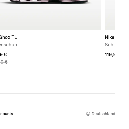
 Shox TL
Nike P-60
nschuh
Schuh (Da
nt
9 €
119,99 €
119,99 €
99 €
9 €,
nal
99 €
counts
Deutschland