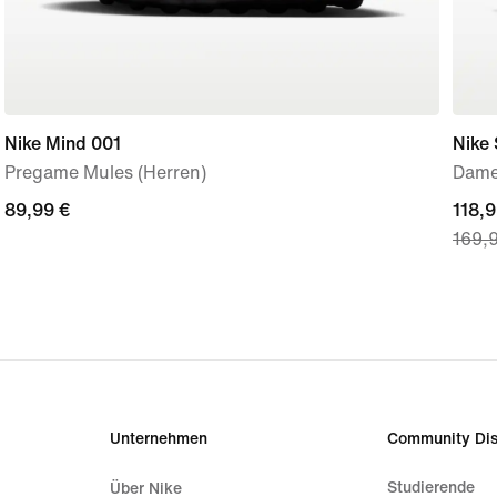
Nike Mind 001
Nike
Pregame Mules (Herren)
Dame
89,99 €
89,99 €
curre
118,9
169,
price
118,9
origi
price
169,
Unternehmen
Community Dis
Studierende
Über Nike