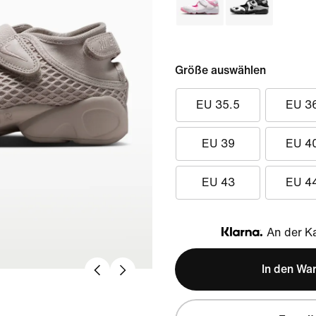
Größe auswählen
EU 35.5
EU 3
EU 39
EU 4
EU 43
EU 4
An der Ka
Klarna
In den Wa