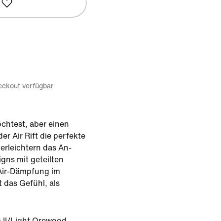
eckout verfügbar
chtest, aber einen
er Air Rift die perfekte
erleichtern das An-
gns mit geteilten
Air-Dämpfung im
 das Gefühl, als
 II/Light Orewood