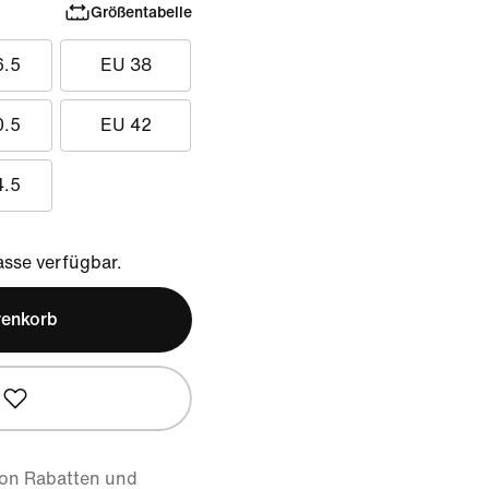
Größentabelle
6.5
EU 38
0.5
EU 42
4.5
sse verfügbar.
renkorb
von Rabatten und