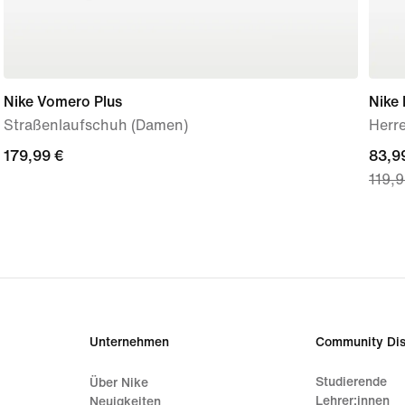
Nike Vomero Plus
Nike
Straßenlaufschuh (Damen)
Herr
179,99 €
179,99 €
curre
83,9
119,9
price
83,99
origi
price
119,9
Unternehmen
Community Dis
Studierende
Über Nike
Lehrer:innen
Neuigkeiten