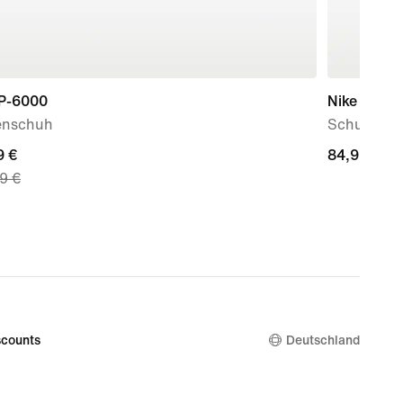
 P-6000
Nike Initiat
enschuh
Schuh (Da
nt
9 €
84,99 €
84,99 €
9 €
 €,
nal
9 €
counts
Deutschland