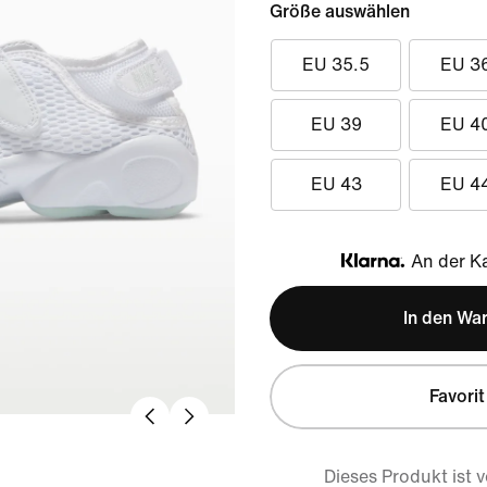
Größe auswählen
EU 35.5
EU 3
EU 39
EU 4
EU 43
EU 4
An der Ka
Klarna
In den Wa
Favorit
Dieses Produkt ist 